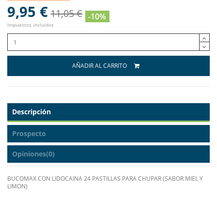
9,95 €
11,05 €
-10%
Impuestos incluidos
AÑADIR AL CARRITO
Descripción
Prospecto
Opiniones
(0)
BUCOMAX CON LIDOCAINA 24 PASTILLAS PARA CHUPAR (SABOR MIEL Y
LIMON)