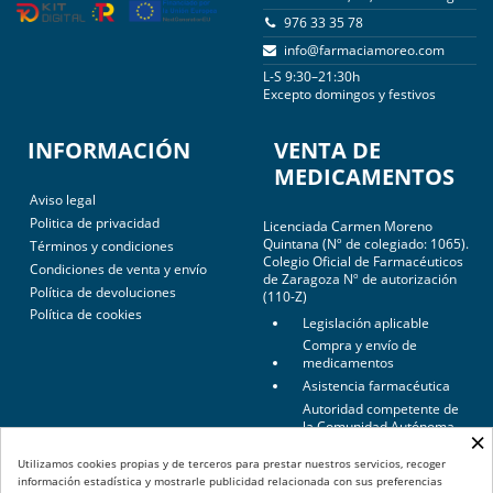
976 33 35 78
info@farmaciamoreo.com
L-S 9:30–21:30h
Excepto domingos y festivos
INFORMACIÓN
VENTA DE
MEDICAMENTOS
Aviso legal
Politica de privacidad
Licenciada Carmen Moreno
Quintana (Nº de colegiado: 1065).
Términos y condiciones
Colegio Oficial de Farmacéuticos
Condiciones de venta y envío
de Zaragoza Nº de autorización
Política de devoluciones
(110-Z)
Política de cookies
Legislación aplicable
Compra y envío de
medicamentos
Asistencia farmacéutica
Autoridad competente de
la Comunidad Autónoma
×
de Aragón
Utilizamos cookies propias y de terceros para prestar nuestros servicios, recoger
Autoridades competentes
información estadística y mostrarle publicidad relacionada con sus preferencias