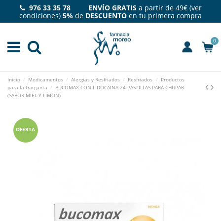
976 33 35 78 ENVÍO GRATIS
a partir de 49€ (
ver
condiciones
)
5%
de
DESCUENTO
en tu primera compra
0
Inicio
Medicamentos
Alergias y Resfriados
Resfriados
Productos
para la Garganta
BUCOMAX CON LIDOCAINA 24 PASTILLAS PARA CHUPAR
(SABOR MIEL Y LIMON)
OFERTA