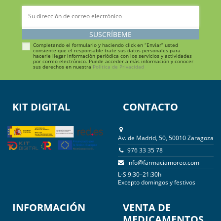
SUSCRÍBEME
Completando el formulario y haciendo click en “Enviar” usted
consiente que el responsable trate sus datos personales para
hacerle llegar información periódica con los servicios y actividades
por correo electrónico. Puede acceder a más información y conocer
sus derechos en nuestra
Política de Privacidad
KIT DIGITAL
CONTACTO
Av. de Madrid, 50, 50010 Zaragoza
976 33 35 78
info@farmaciamoreo.com
L-S 9:30–21:30h
Excepto domingos y festivos
INFORMACIÓN
VENTA DE
MEDICAMENTOS