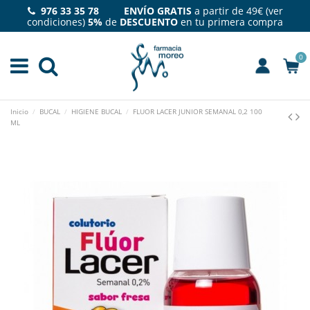
976 33 35 78 ENVÍO GRATIS
a partir de 49€ (
ver
condiciones
)
5%
de
DESCUENTO
en tu primera compra
0
Inicio
BUCAL
HIGIENE BUCAL
FLUOR LACER JUNIOR SEMANAL 0,2 100
ML