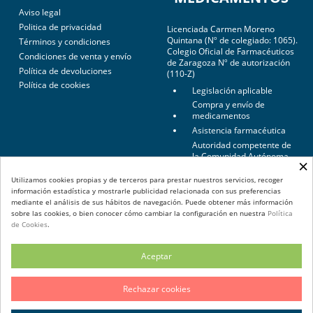
Aviso legal
Politica de privacidad
Licenciada Carmen Moreno
Quintana (Nº de colegiado: 1065).
Términos y condiciones
Colegio Oficial de Farmacéuticos
Condiciones de venta y envío
de Zaragoza Nº de autorización
Política de devoluciones
(110-Z)
Política de cookies
Legislación aplicable
Compra y envío de
medicamentos
Asistencia farmacéutica
Autoridad competente de
la Comunidad Autónoma
×
de Aragón
Utilizamos cookies propias y de terceros para prestar nuestros servicios, recoger
Autoridades competentes
información estadística y mostrarle publicidad relacionada con sus preferencias
mediante el análisis de sus hábitos de navegación. Puede obtener más información
sobre las cookies, o bien conocer cómo cambiar la configuración en nuestra
Política
de Cookies
.
Aceptar
Rechazar cookies