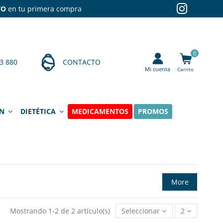
TO
en tu primera compra
0
3 880
CONTACTO
Mi cuenta
Carrito
ÍN
DIETÉTICA
MEDICAMENTOS
PROMOS
More
Mostrando 1-2 de 2 artículo(s)
Seleccionar
2