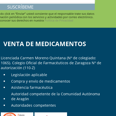
SUSCRÍBEME
o click en “Enviar” usted consiente que el responsable trate sus datos
mación periódica con los servicios y actividades por correo electrónico.
 conocer sus derechos en nuestra
Política de Privacidad
VENTA DE MEDICAMENTOS
Licenciada Carmen Moreno Quintana (Nº de colegiado:
1065). Colegio Oficial de Farmacéuticos de Zaragoza Nº de
autorización (110-Z)
Legislación aplicable
Compra y envío de medicamentos
Asistencia farmacéutica
Autoridad competente de la Comunidad Autónoma
de Aragón
Autoridades competentes