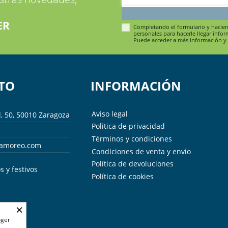
ER
Completando el formulario y haciend
personales para hacerle llegar infor
Puede acceder a más información y
TO
INFORMACIÓN
Aviso legal
, 50, 50010 Zaragoza
Politica de privacidad
Términos y condiciones
iamoreo.com
Condiciones de venta y envío
Política de devoluciones
 y festivos
Política de cookies
×
oger