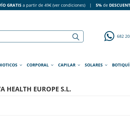
ÍO GRATIS
a partir de 49€ (
ver condiciones
)
|
5%
de
DESCUEN
682 20
BIOTICOS
CORPORAL
CAPILAR
SOLARES
BOTIQU
VA HEALTH EUROPE S.L.