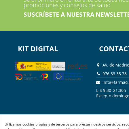
promociones y consejos de salud
SUSCRÍBETE A NUESTRA NEWSLETT
KIT DIGITAL
CONTAC
Av. de Madrid
976 33 35 78
info@farmac
L-S 9:30–21:30h
Excepto domingos
Utilizamos cookies propias y de terceros para prestar nuestros servicios, rec