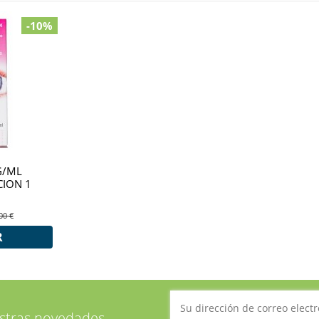
-10%
G/ML
CION 1
00 €
R
estras novedades,