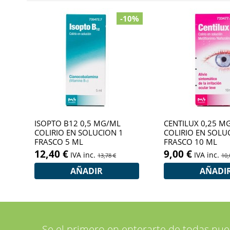
-10%
ISOPTO B12 0,5 MG/ML
CENTILUX 0,25 M
COLIRIO EN SOLUCION 1
COLIRIO EN SOLU
FRASCO 5 ML
FRASCO 10 ML
12,40 €
9,00 €
IVA inc.
IVA inc.
13,78 €
10,
AÑADIR
AÑADI
Se el primero en enterarte de todas nu