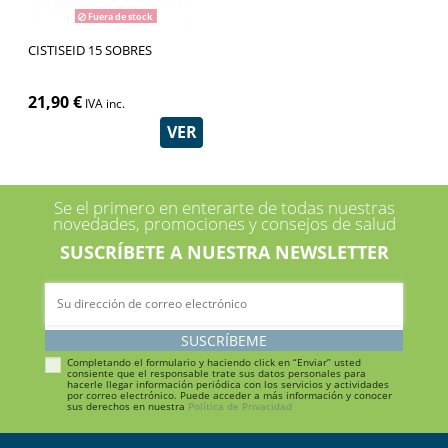
Fuera de stock
CISTISEID 15 SOBRES
21,90 €
IVA inc.
VER
Se el primero en enterarte de todas nuestras
novedades, promociones y consejos de salud
SUSCRÍBETE A NUESTRA NEWSLETTER
SUSCRÍBEME
Completando el formulario y haciendo click en “Enviar” usted
consiente que el responsable trate sus datos personales para
hacerle llegar información periódica con los servicios y actividades
por correo electrónico. Puede acceder a más información y conocer
sus derechos en nuestra
Política de Privacidad