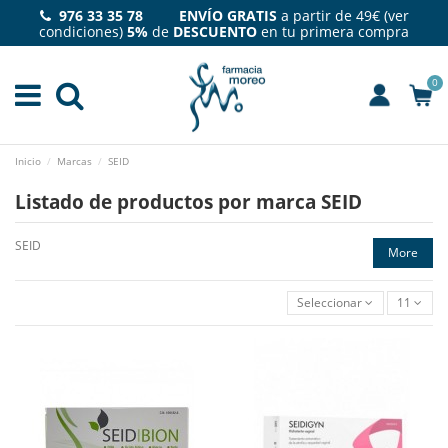
976 33 35 78 ENVÍO GRATIS
a partir de 49€ (
ver
condiciones
)
5%
de
DESCUENTO
en tu primera compra
0
Inicio
Marcas
SEID
Listado de productos por marca SEID
SEID
More
Seleccionar
11